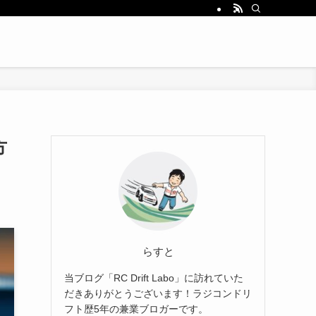
方
らすと
当ブログ「RC Drift Labo」に訪れていた
だきありがとうございます！ラジコンドリ
フト歴5年の兼業ブロガーです。